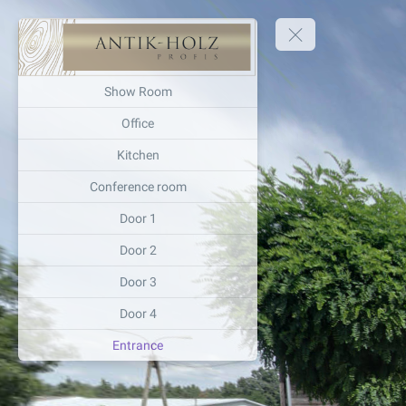
Show Room
Office
Kitchen
Conference room
Door 1
Door 2
Door 3
Door 4
Entrance