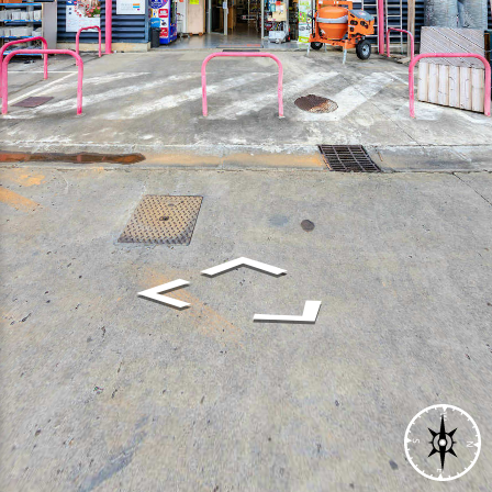
W
S
N
E