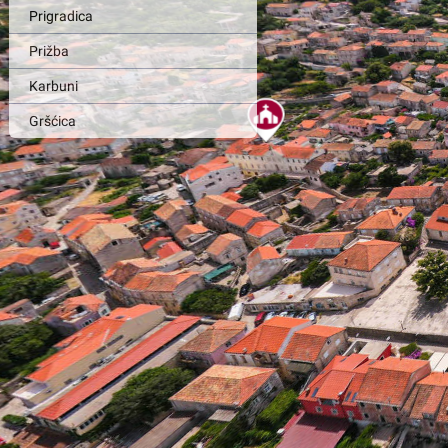
Prigradica
Prižba
Karbuni
Gršćica