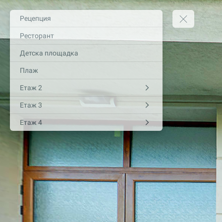
Рецепция
Ресторант
Детска площадка
Плаж
Етаж 2
Етаж 3
Етаж 4