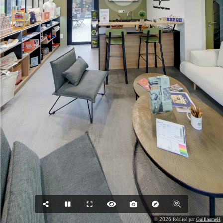
2026
©
Réalisé par
GuillaumeH