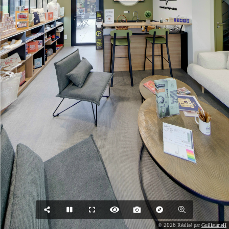
2026
©
Réalisé par
GuillaumeH