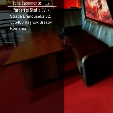
Zone Evenimente
Parcari si Statie EV
Strada Brândușelor 32,
505400 Râșnov, Brasov,
Romania