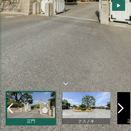
正門
クスノキ