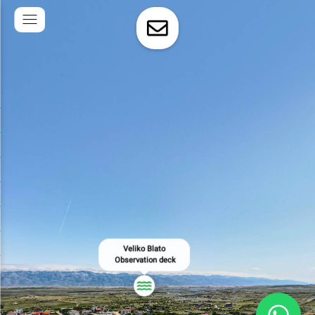
Veliko Blato

 Observation deck