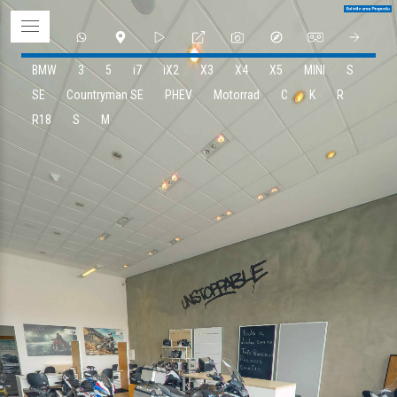
BMW
3
5
i7
iX2
X3
X4
X5
MINI
S
SE
Countryman SE
PHEV
Motorrad
C
K
R
R18
S
M