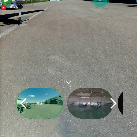
校舎
第1格納庫
第