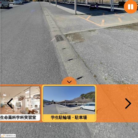
生命薬科学科実習室
学生駐輪場・駐車場