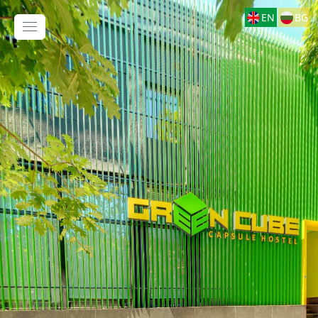
EN
BG