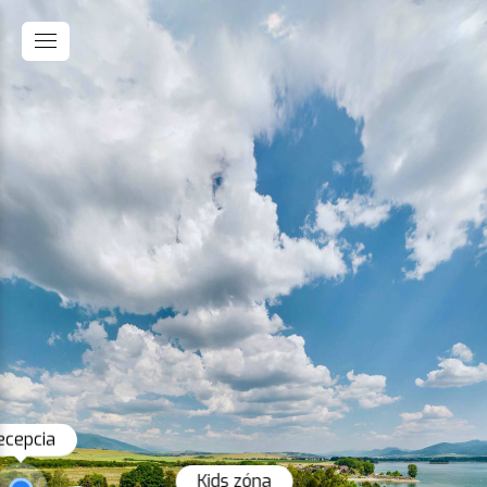
ecepcia
Kids zóna