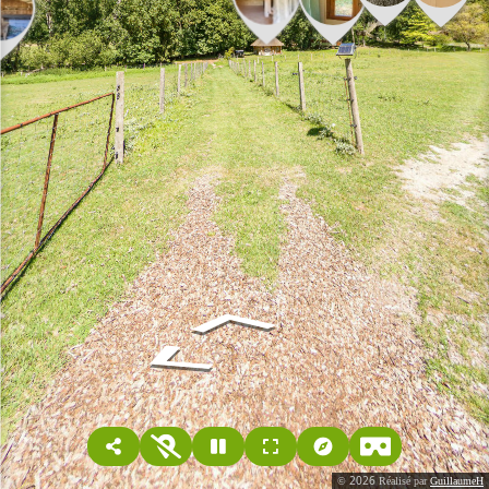
2026
©
Réalisé par
GuillaumeH