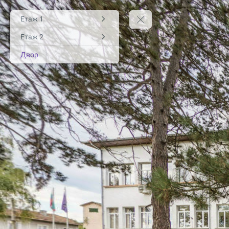
Етаж 1
Етаж 2
Двор