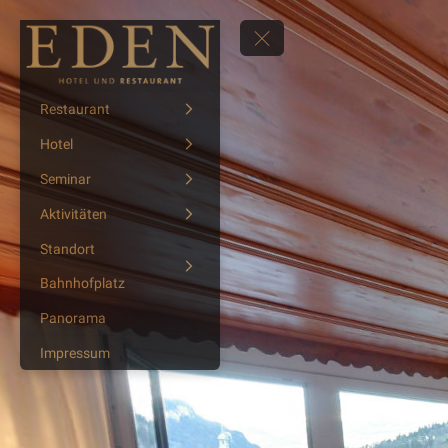
Restaurant
Hotel
Seminar
Aktivitäten
Standort
Bahnhofplatz
Panorama
Impressum