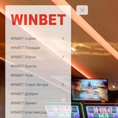
WINBET София
WINBET Пловдив
WINBET Варна
WINBET Бургас
WINBET Русе
WINBET Стара Загора
WINBET Добрич
WINBET Шумен
WINBET Благоевград