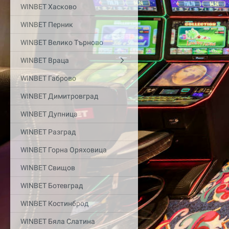
WINBET Хасково
WINBET Перник
WINBET Велико Търново
WINBET Враца
WINBET Габрово
WINBET Димитровград
WINBET Дупница
WINBET Разград
WINBET Горна Оряховица
WINBET Свищов
WINBET Ботевград
WINBET Костинброд
WINBET Бяла Слатина