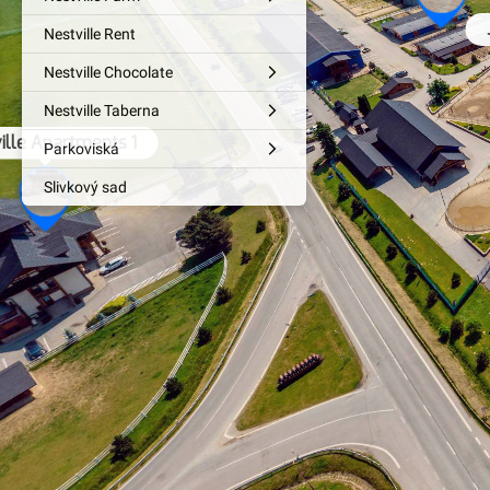
Nestville Rent
Nestville Chocolate
Nestville Taberna
ille Apartments 1
Parkoviská
Slivkový sad