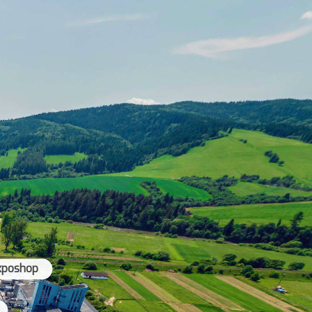
xposhop