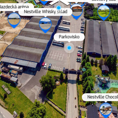
Jazdecká aréna
Nestville Whisky sklad
Parkovisko
Nestville Choco