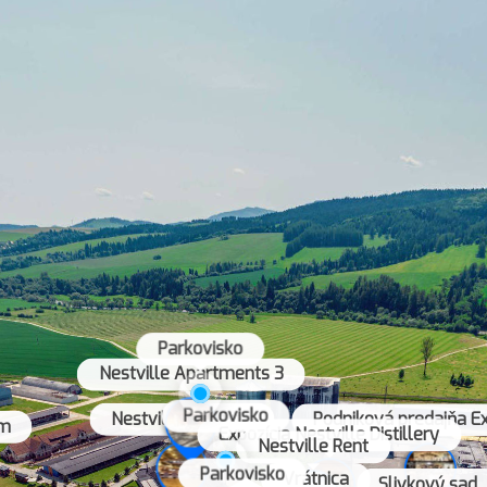
Parkovisko
Nestville Apartments 3
Parkovisko
Nestville Taberna
Podniková predajňa E
rm
Expozícia Nestville Distillery
Nestville Rent
Parkovisko
Vrátnica
Slivkový sad