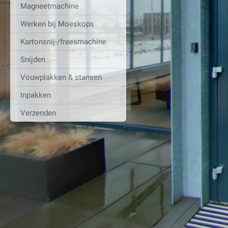
Magneetmachine
Werken bij Moeskops
Kartonsnij-/freesmachine
Snijden
Vouwplakken & stansen
Inpakken
Verzenden