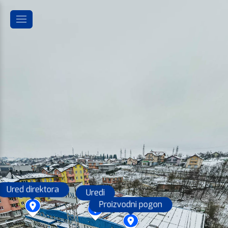
Ured direktora
Uredi
Proizvodni pogon