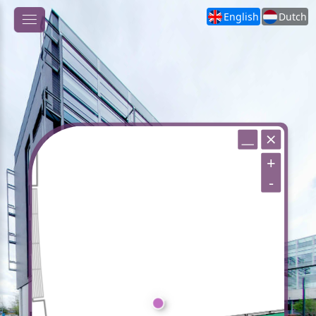
English
Dutch
+
-