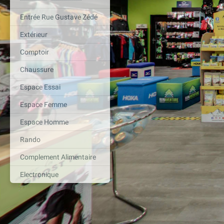
Entrée Rue Gustave Zédé
Extérieur
Comptoir
Chaussure
Espace Essai
Espace Femme
Espace Homme
Rando
Complement Alimentaire
Electronique