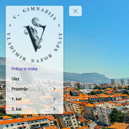
Prikaz iz zraka
Ulaz
Prizemlje
1. kat
2. kat