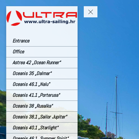
Entrance
Office
Astrea 42 „Ocean Runner“
Oceanis 35 „Dalmar“
Oceanis 46.1 „Nalu"
Oceanis 41.1 „Porterusa“
Oceanis 38 „Rusalka“
Oceanis 38.1 „Sailor Jupiter“
Oceanis 40.1 „Starlight“
Oceanis 46.1 „Summer Spirit“