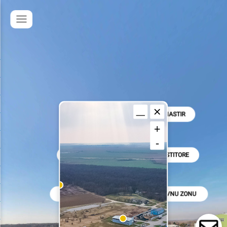
POSLOVNA ZONA ZAPAD BELI MANASTIR
+
-
PREDNOSTI I POGODNOSTI ZA INVESTITORE
POSTUPAK I UVJETI ULASKA U POSLOVNU ZONU 