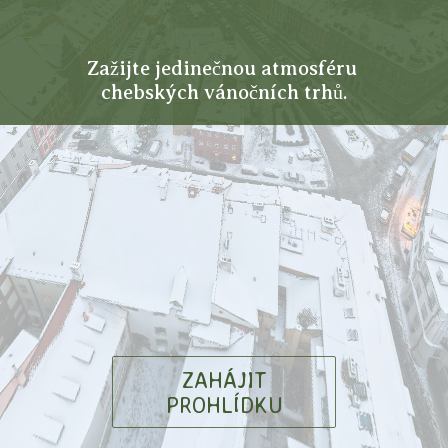
Zažijte jedinečnou atmosféru 

chebských vánočních trhů.
ZAHÁJIT
PROHLÍDKU