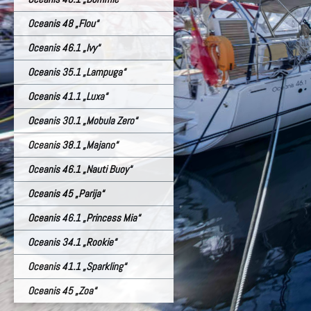
Oceanis 48 „Flou“
Oceanis 46.1 „Ivy“
Oceanis 35.1 „Lampuga“
Oceanis 41.1 „Luxa“
Oceanis 30.1 „Mobula Zero“
Oceanis 38.1 „Majano“
Oceanis 46.1 „Nauti Buoy“
Oceanis 45 „Parija“
Oceanis 46.1 „Princess Mia“
Oceanis 34.1 „Rookie“
Oceanis 41.1 „Sparkling“
Oceanis 45 „Zoa“