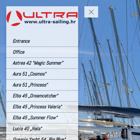
Entrance
Office
Astrea 42 “Magic Summer”
Aura 51 „Cosmos“
Aura 51 „Princess“
Elba 45 „Dreamcatcher“
Elba 45 „Princess Valeria“
Elba 45 „Summer Flow“
Lucia 40 „Nala“
Oceanis Yacht 54 „Big Blue“