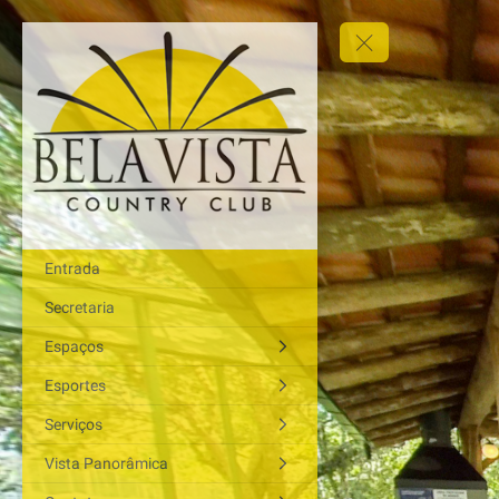
Entrada
Secretaria
Espaços
Esportes
Serviços
Vista Panorâmica