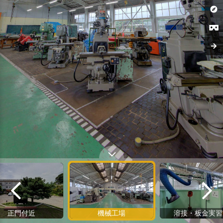
正門付近
機械工場
溶接・板金実習