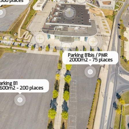
300 places
Parking B1bis / PMR 

 2000m2 - 75 places
arking B1

600m2 - 200 places