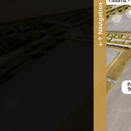
7500m2 - 
P
9