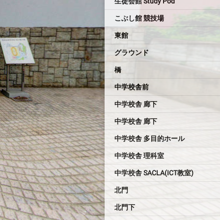
生徒会館 Study Pod
こぶし館 競技場
東館
グラウンド
橋
中学校舎前
中学校舎 廊下
中学校舎 廊下
中学校舎 多目的ホール
中学校舎 理科室
中学校舎 SACLA(ICT教室)
北門
北門下