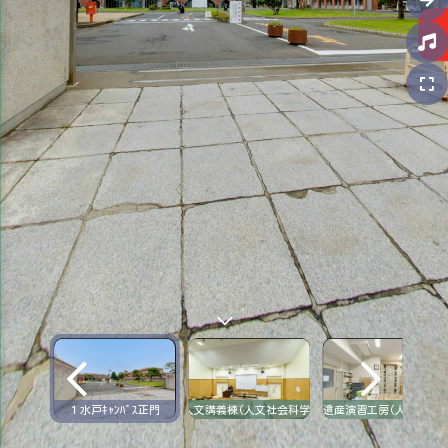
１水戸ｷｬﾝﾊﾟｽ正門
2 人文講義棟(人文社会科学部)
3 文化遺産演習工房(人文社会