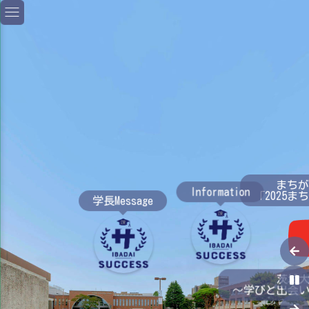
まちがC
Information
「2025ま
学長Message
茨城大学
～学びと出会い