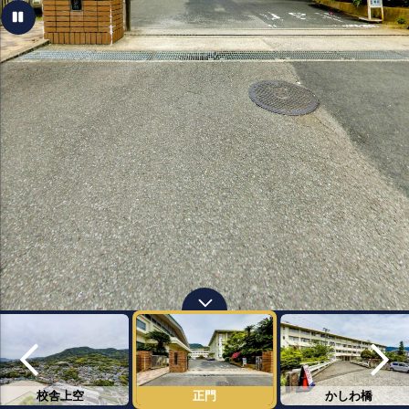
校舎上空
正門
かしわ橋