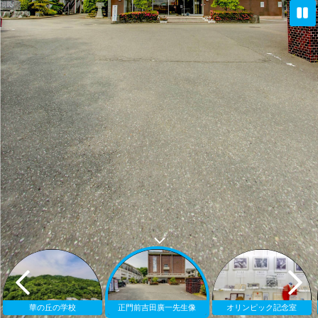
華の丘の学校
正門前吉田廣一先生像
オリンピック記念室