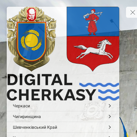
Черкаси
Чигиринщина
Шевченківський Край