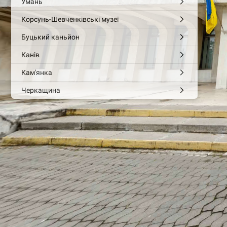
Умань
Корсунь-Шевченківські музеї
Буцький каньйон
Канів
Кам'янка
Черкащина