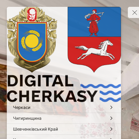
Черкаси
Чигиринщина
Шевченківський Край