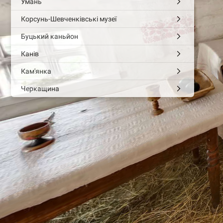
Умань
Корсунь-Шевченківські музеї
Буцький каньйон
Канів
Кам'янка
Черкащина