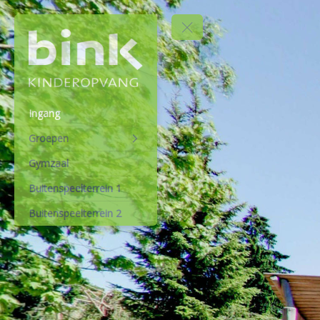
Ingang
Groepen
Gymzaal
Buitenspeelterrein 1
Buitenspeelterrein 2