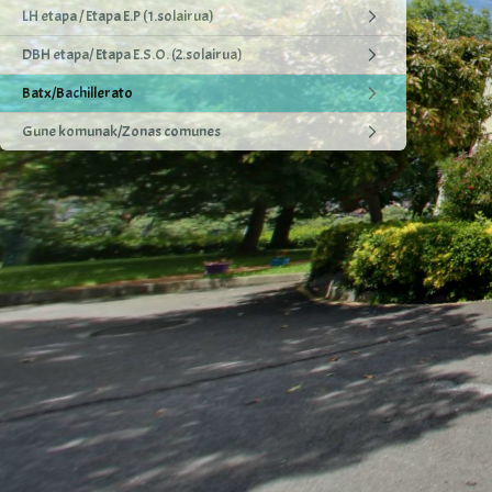
LH etapa / Etapa E.P (1.solairua)
DBH etapa/ Etapa E.S.O. (2.solairua)
Batx/Bachillerato
Gune komunak/Zonas comunes