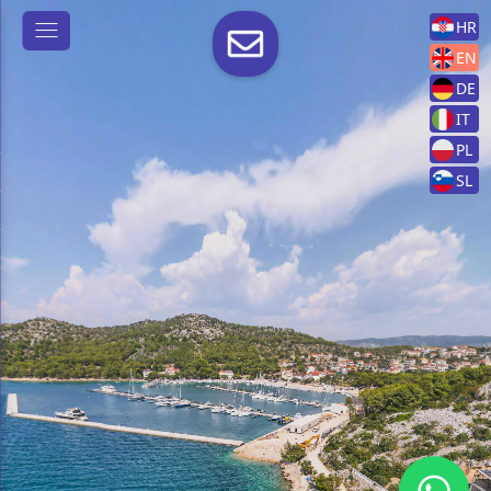
HR
EN
DE
IT
PL
SL