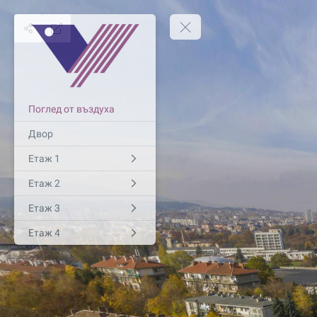
Поглед от въздуха
Двор
Етаж 1
Етаж 2
Етаж 3
Етаж 4