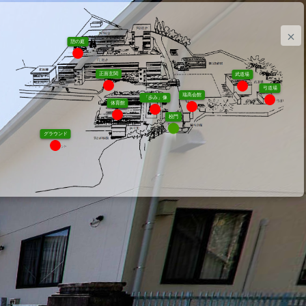
憩の庭
正面玄関
武道場
弓道場
瑞高会館
「歩み」像
体育館
校門
グラウンド