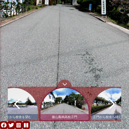
ロティから校舎を望む
篠山鳳鳴高校正門
正門から校舎へ続く「鳳