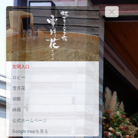
玄関入口
ロビー
雪月花
胡蝶
綺羅
公式ホームページ
Google mapを見る