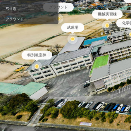
グラウンド
弓道場
機械実習棟
グラウンド
化学
武道場
特別教室棟