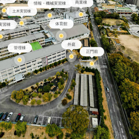
商業棟
情報・機械実習棟
土木実習棟
体育館
実習棟
外庭
管理棟
正門前