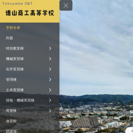
学校全体
外庭
特別教室棟
機械実習棟
化学実習棟
管理棟
土木実習棟
情報・機械実習棟
商業棟
体育館
弓
武道場