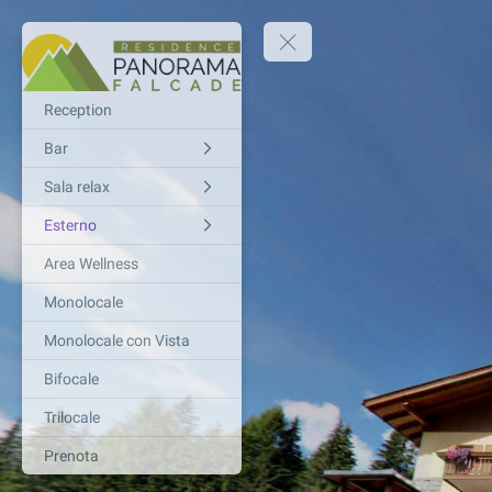
Reception
Bar
Sala relax
Esterno
Area Wellness
Monolocale
Monolocale con Vista
Bifocale
Trilocale
Prenota