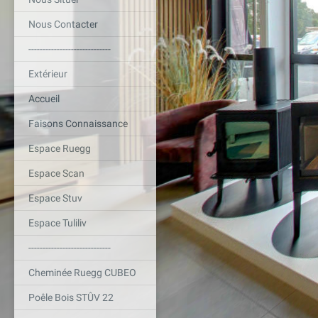
Nous Contacter
-----------------------------
Extérieur
Accueil
Faisons Connaissance
Espace Ruegg
Espace Scan
Espace Stuv
Espace Tuliliv
-----------------------------
Cheminée Ruegg CUBEO
Poêle Bois STÛV 22