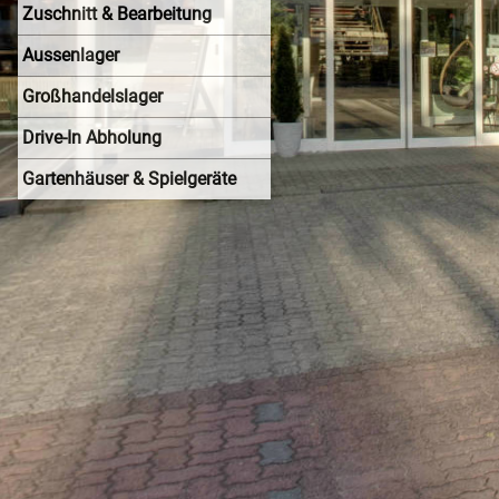
Zuschnitt & Bearbeitung
Aussenlager
Großhandelslager
Drive-In Abholung
Gartenhäuser & Spielgeräte