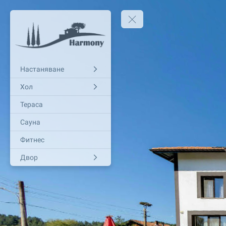
Настаняване
Хол
Тераса
Сауна
Фитнес
Двор